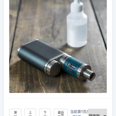
当前第1页/
第
上
下
最后
一
一
一
一页