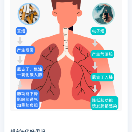
悦刻6代好用吗